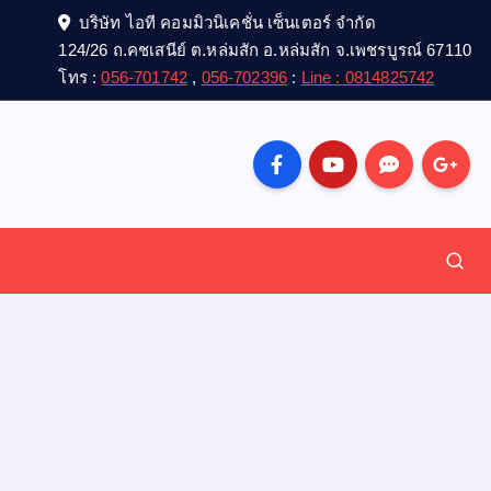
บริษัท ไอที คอมมิวนิเคชั่น เซ็นเตอร์ จำกัด
124/26 ถ.คชเสนีย์ ต.หล่มสัก อ.หล่มสัก จ.เพชรบูรณ์ 67110
โทร :
056-701742
,
056-702396
:
Line : 0814825742