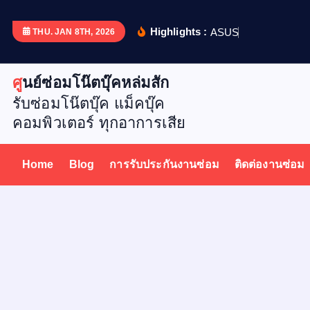
S
k
Highlights :
A
S
U
S
X
5
1
THU. JAN 8TH, 2026
i
p
ศูนย์ซ่อมโน๊ตบุ๊คหล่มสัก
t
รับซ่อมโน๊ตบุ๊ค แม็คบุ๊ค
o
คอมพิวเตอร์ ทุกอาการเสีย
c
o
n
Home
Blog
การรับประกันงานซ่อม
ติดต่องานซ่อม
t
e
n
t