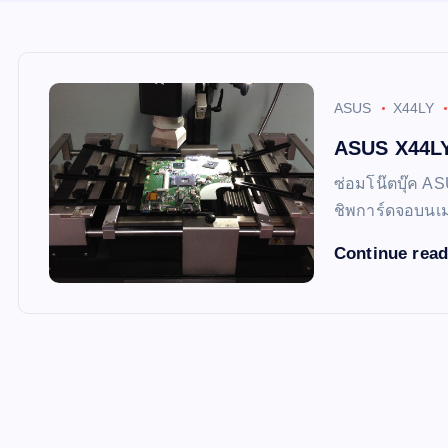
ASUS
X44LY
ASUS X44LY
ซ่อมโน๊ตบุ๊ค A
ชิพการ์ดจอบนเม
Continue rea