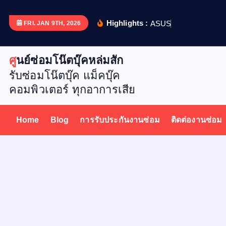
S
k
Highlights :
A
S
U
S
X
5
1
FRI. JAN 9TH, 2026
i
p
ศูนย์ซ่อมโน๊ตบุ๊คหล่มสัก
t
รับซ่อมโน๊ตบุ๊ค แม็คบุ๊ค
o
คอมพิวเตอร์ ทุกอาการเสีย
c
o
n
Home
Blog
การรับประกันงานซ่อม
ติดต่องานซ่อม
t
e
n
t