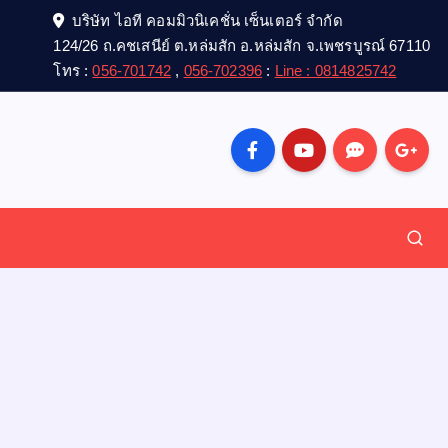
บริษัท ไอที คอมมิวนิเคชั่น เซ็นเตอร์ จำกัด
124/26 ถ.คชเสนีย์ ต.หล่มสัก อ.หล่มสัก จ.เพชรบูรณ์ 67110
โทร :
056-701742
,
056-702396
:
Line : 0814825742