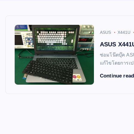
ASUS
X441U
ASUS X441U
ซ่อมโน๊ตบุ๊ค A
แก้ไขโดยการเปล
Continue rea