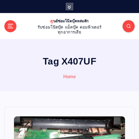
S
k
i
ศูนย์ซ่อมโน๊ตบุ๊คหล่มสัก
p
รับซ่อมโน๊ตบุ๊ค แม็คบุ๊ค คอมพิวเตอร์
t
ทุกอาการเสีย
o
c
o
Tag X407UF
n
t
e
Home
n
t