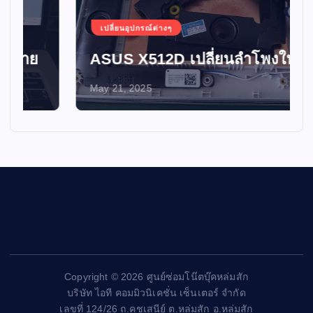
เปลี่ยนอุปกรณ์ต่างๆ
ASUS X512D เปลี่ยนลำโพงใหม่
May 21, 2025
Copyright © 2026 ศูนย์ซ่อมโน๊ตบุ๊คหล่มสัก
บริษัท ไอที คอมมิวนิเคชั่น เซ็นเตอร์ จำกัด
เลขที่ 124/26 ถ.คชเสนีย์ ต.หล่มสัก อ.หล่มสัก