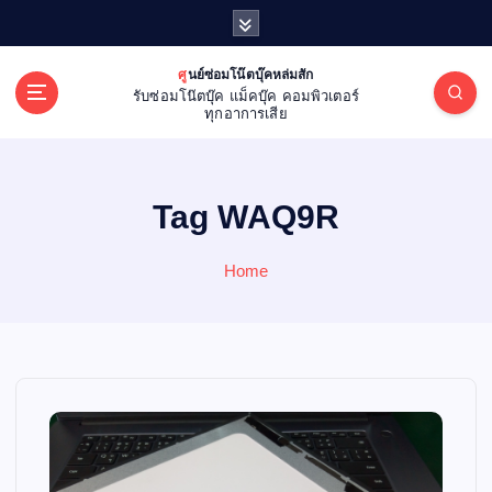
S
k
i
ศูนย์ซ่อมโน๊ตบุ๊คหล่มสัก
p
รับซ่อมโน๊ตบุ๊ค แม็คบุ๊ค คอมพิวเตอร์
t
ทุกอาการเสีย
o
c
o
Tag WAQ9R
n
t
e
Home
n
t