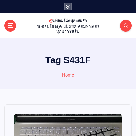
S
k
i
ศูนย์ซ่อมโน๊ตบุ๊คหล่มสัก
p
รับซ่อมโน๊ตบุ๊ค แม็คบุ๊ค คอมพิวเตอร์
t
ทุกอาการเสีย
o
c
o
Tag S431F
n
t
e
Home
n
t