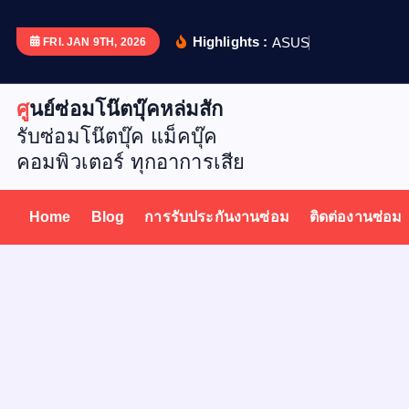
S
k
Highlights :
A
S
U
S
X
5
1
FRI. JAN 9TH, 2026
i
p
ศูนย์ซ่อมโน๊ตบุ๊คหล่มสัก
t
รับซ่อมโน๊ตบุ๊ค แม็คบุ๊ค
o
คอมพิวเตอร์ ทุกอาการเสีย
c
o
n
Home
Blog
การรับประกันงานซ่อม
ติดต่องานซ่อม
t
e
n
t