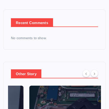
Recent Comments
No comments to show.
Other Story