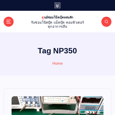
S
k
i
ศูนย์ซ่อมโน๊ตบุ๊คหล่มสัก
p
รับซ่อมโน๊ตบุ๊ค แม็คบุ๊ค คอมพิวเตอร์
t
ทุกอาการเสีย
o
c
o
Tag NP350
n
t
e
Home
n
t