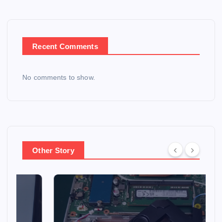
Recent Comments
No comments to show.
Other Story