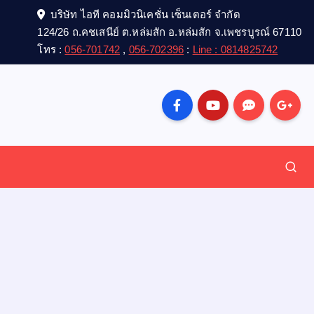
บริษัท ไอที คอมมิวนิเคชั่น เซ็นเตอร์ จำกัด
124/26 ถ.คชเสนีย์ ต.หล่มสัก อ.หล่มสัก จ.เพชรบูรณ์ 67110
โทร :
056-701742
,
056-702396
:
Line : 0814825742