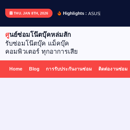
S
k
Highlights :
A
S
U
S
X
5
1
2
THU. JAN 8TH, 2026
i
p
ศูนย์ซ่อมโน๊ตบุ๊คหล่มสัก
t
รับซ่อมโน๊ตบุ๊ค แม็คบุ๊ค
o
คอมพิวเตอร์ ทุกอาการเสีย
c
o
n
Home
Blog
การรับประกันงานซ่อม
ติดต่องานซ่อม
t
e
n
t