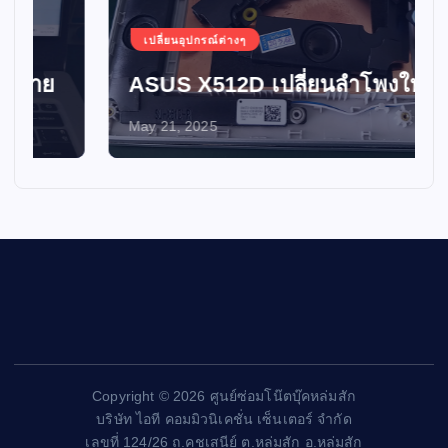
เปลี่ยนอุปกรณ์ต่างๆ
ASUS X512D เปลี่ยนลำโพงใหม่
May 21, 2025
Copyright © 2026 ศูนย์ซ่อมโน๊ตบุ๊คหล่มสัก
บริษัท ไอที คอมมิวนิเคชั่น เซ็นเตอร์ จำกัด
เลขที่ 124/26 ถ.คชเสนีย์ ต.หล่มสัก อ.หล่มสัก