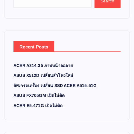
Search
Recent Posts
ACER A314-35 ภาพหน้าจอลาย
ASUS X512D เปลี่ยนลำโพงใหม่
อัพเกรดเครื่อง เปลี่ยน SSD ACER A515-51G
ASUS FX705GM เปิดไม่ติด
ACER E5-471G เปิดไม่ติด