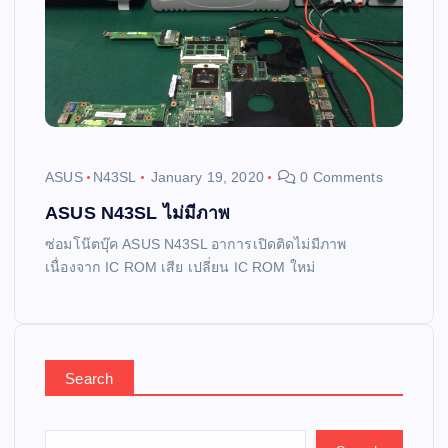
ASUS
N43SL
January 19, 2020
0 Comments
ASUS N43SL ไม่มีภาพ
ซ่อมโน๊ตบุ๊ค ASUS N43SL อาการเปิดติดไม่มีภาพ
เนื่องจาก IC ROM เสีย เปลี่ยน IC ROM ใหม่
Search