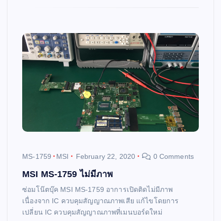
MS-1759
MSI
February 22, 2020
0 Comments
MSI MS-1759 ไม่มีภาพ
ซ่อมโน๊ตบุ๊ค MSI MS-1759 อาการเปิดติดไม่มีภาพ
เนื่องจาก IC ควบคุมสัญญาณภาพเสีย แก้ไขโดยการ
เปลี่ยน IC ควบคุมสัญญาณภาพที่เมนบอร์ดใหม่