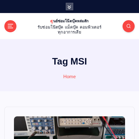
S
k
i
ศูนย์ซ่อมโน๊ตบุ๊คหล่มสัก
p
รับซ่อมโน๊ตบุ๊ค แม็คบุ๊ค คอมพิวเตอร์
t
ทุกอาการเสีย
o
c
o
Tag MSI
n
t
e
Home
n
t