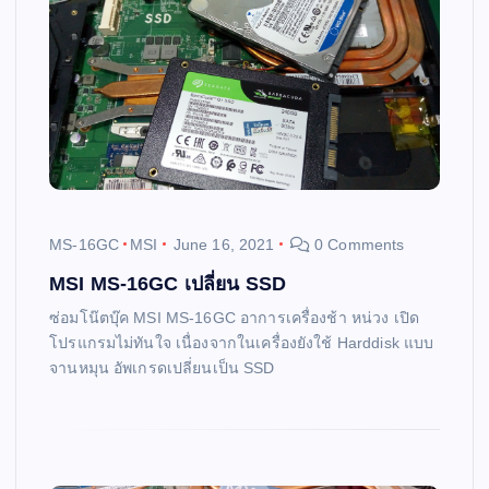
MS-16GC
MSI
June 16, 2021
0 Comments
MSI MS-16GC เปลี่ยน SSD
ซ่อมโน๊ตบุ๊ค MSI MS-16GC อาการเครื่องช้า หน่วง เปิด
โปรแกรมไม่ทันใจ เนื่องจากในเครื่องยังใช้ Harddisk แบบ
จานหมุน อัพเกรดเปลี่ยนเป็น SSD