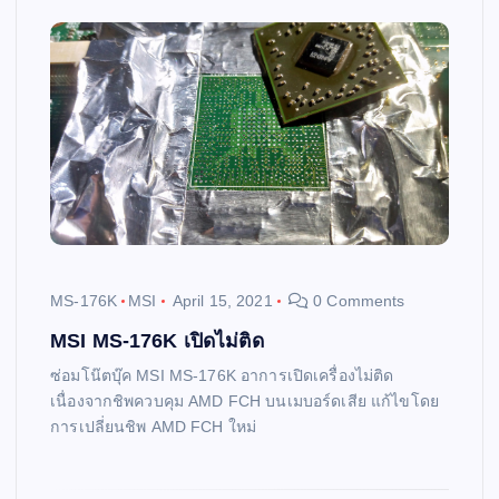
MS-176K
MSI
April 15, 2021
0 Comments
MSI MS-176K เปิดไม่ติด
ซ่อมโน๊ตบุ๊ค MSI MS-176K อาการเปิดเครื่องไม่ติด
เนื่องจากชิพควบคุม AMD FCH บนเมบอร์ดเสีย แก้ไขโดย
การเปลี่ยนชิพ AMD FCH ใหม่