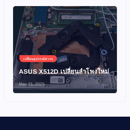
เปลี่ยนอุปกรณ์ต่างๆ
ASUS X512D เปลี่ยนลำโพงใหม่
May 21, 2025