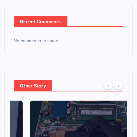
Recent Comments
No comments to show.
Other Story