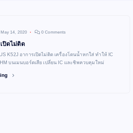
May 14, 2020
0 Comments
ปิดไม่ติด
US K52J อาการเปิดไม่ติด เครื่องโดนน้ำหกใส่ ทำให้ IC
HM บนเมนบอร์ดเสีย เปลี่ยน IC และชิพควบคุมใหม่
ding