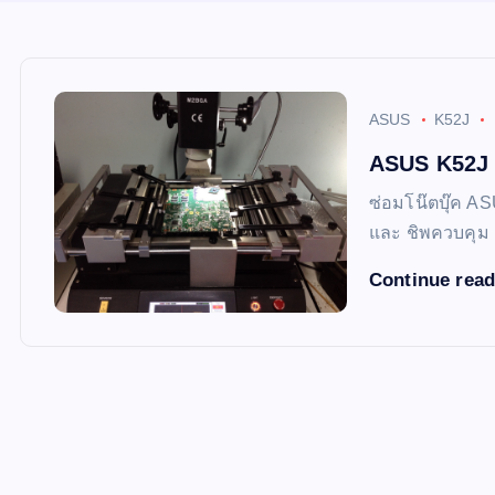
ASUS
K52J
ASUS K52J เ
ซ่อมโน๊ตบุ๊ค AS
และ ชิพควบคุม 
Continue rea