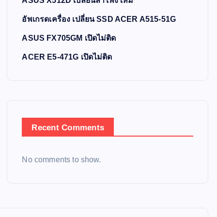
ASUS X512D เปลี่ยนลำโพงใหม่
อัพเกรดเครื่อง เปลี่ยน SSD ACER A515-51G
ASUS FX705GM เปิดไม่ติด
ACER E5-471G เปิดไม่ติด
Recent Comments
No comments to show.