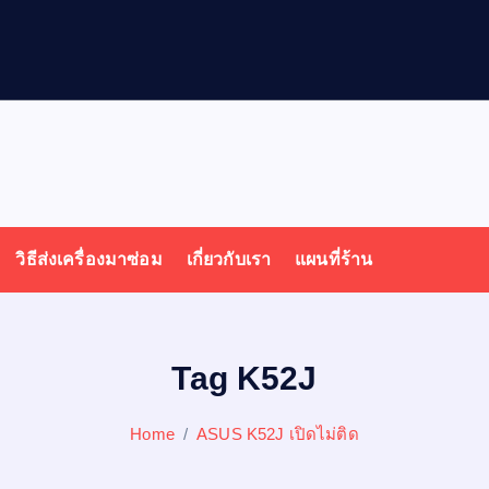
วิธีส่งเครื่องมาซ่อม
เกี่ยวกับเรา
แผนที่ร้าน
Tag K52J
Home
ASUS K52J เปิดไม่ติด