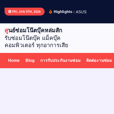
S
k
Highlights :
A
S
U
S
X
5
1
FRI. JAN 9TH, 2026
i
p
ศูนย์ซ่อมโน๊ตบุ๊คหล่มสัก
t
รับซ่อมโน๊ตบุ๊ค แม็คบุ๊ค
o
คอมพิวเตอร์ ทุกอาการเสีย
c
o
n
Home
Blog
การรับประกันงานซ่อม
ติดต่องานซ่อม
t
e
n
t