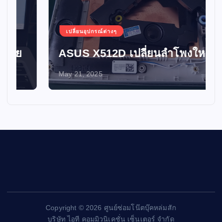
เปลี่ยนอุปกรณ์ต่างๆ
ASUS X512D เปลี่ยนลำโพงใหม่
May 21, 2025
Copyright © 2026 ศูนย์ซ่อมโน๊ตบุ๊คหล่มสัก
บริษัท ไอที คอมมิวนิเคชั่น เซ็นเตอร์ จำกัด