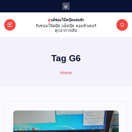
S
k
i
ศูนย์ซ่อมโน๊ตบุ๊คหล่มสัก
p
รับซ่อมโน๊ตบุ๊ค แม็คบุ๊ค คอมพิวเตอร์
t
ทุกอาการเสีย
o
c
o
Tag G6
n
t
e
Home
n
t