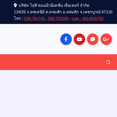
บริษัท ไอที คอมมิวนิเคชั่น เซ็นเตอร์ จำกัด
124/26 ถ.คชเสนีย์ ต.หล่มสัก อ.หล่มสัก จ.เพชรบูรณ์ 67110
โทร :
056-701742
,
056-702396
:
Line : 0814825742