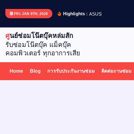
S
k
Highlights :
A
S
U
S
X
5
1
FRI. JAN 9TH, 2026
i
p
ศูนย์ซ่อมโน๊ตบุ๊คหล่มสัก
t
รับซ่อมโน๊ตบุ๊ค แม็คบุ๊ค
o
คอมพิวเตอร์ ทุกอาการเสีย
c
o
n
Home
Blog
การรับประกันงานซ่อม
ติดต่องานซ่อม
t
e
n
t