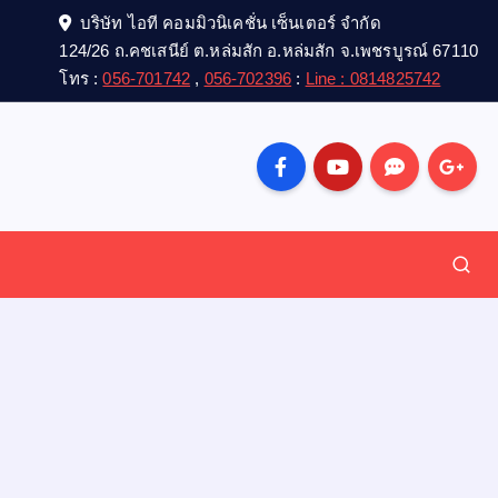
บริษัท ไอที คอมมิวนิเคชั่น เซ็นเตอร์ จำกัด
124/26 ถ.คชเสนีย์ ต.หล่มสัก อ.หล่มสัก จ.เพชรบูรณ์ 67110
โทร :
056-701742
,
056-702396
:
Line : 0814825742