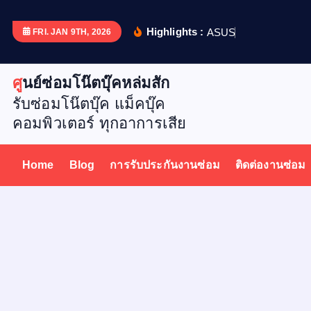
S
k
Highlights :
A
S
U
S
X
5
1
FRI. JAN 9TH, 2026
i
p
ศูนย์ซ่อมโน๊ตบุ๊คหล่มสัก
t
รับซ่อมโน๊ตบุ๊ค แม็คบุ๊ค
o
คอมพิวเตอร์ ทุกอาการเสีย
c
o
n
Home
Blog
การรับประกันงานซ่อม
ติดต่องานซ่อม
t
e
n
t