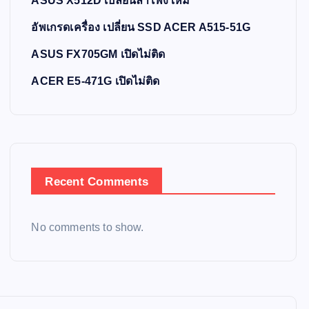
ASUS X512D เปลี่ยนลำโพงใหม่
อัพเกรดเครื่อง เปลี่ยน SSD ACER A515-51G
ASUS FX705GM เปิดไม่ติด
ACER E5-471G เปิดไม่ติด
Recent Comments
No comments to show.