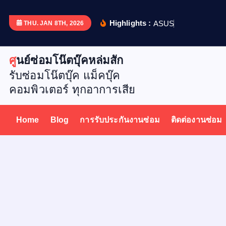
S
k
Highlights :
A
S
U
S
X
5
1
THU. JAN 8TH, 2026
i
p
ศูนย์ซ่อมโน๊ตบุ๊คหล่มสัก
t
รับซ่อมโน๊ตบุ๊ค แม็คบุ๊ค
o
คอมพิวเตอร์ ทุกอาการเสีย
c
o
n
Home
Blog
การรับประกันงานซ่อม
ติดต่องานซ่อม
t
e
n
t