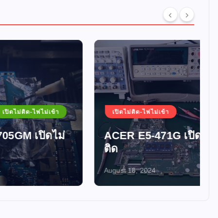
ม่เข้า
เปิดไม่ติด-ไฟไม่เข้า
ดไม่
ACER E5-471G เปิดไม่
ติด
August 18, 2024