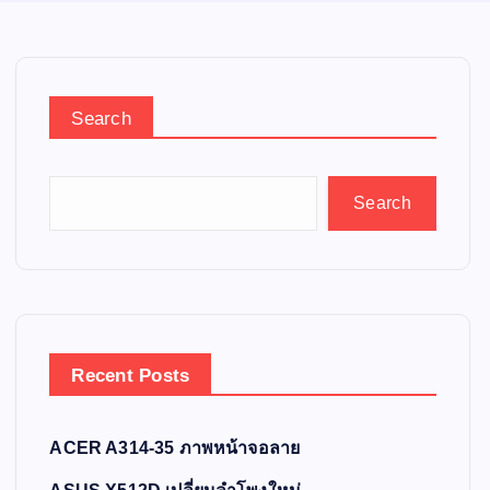
Search
Search
Recent Posts
ACER A314-35 ภาพหน้าจอลาย