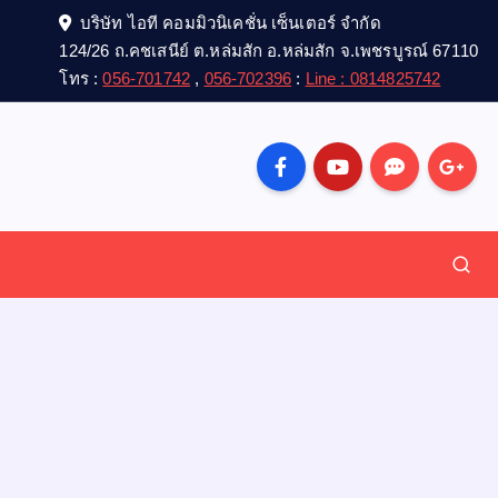
บริษัท ไอที คอมมิวนิเคชั่น เซ็นเตอร์ จำกัด
124/26 ถ.คชเสนีย์ ต.หล่มสัก อ.หล่มสัก จ.เพชรบูรณ์ 67110
โทร :
056-701742
,
056-702396
:
Line : 0814825742