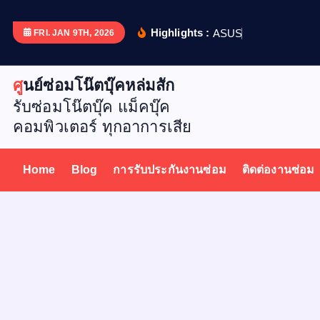
S
k
Highlights :
A
S
U
S
X
5
1
FRI. JAN 9TH, 2026
i
p
ศูนย์ซ่อมโน๊ตบุ๊คหล่มสัก
t
รับซ่อมโน๊ตบุ๊ค แม็คบุ๊ค
o
คอมพิวเตอร์ ทุกอาการเสีย
c
o
n
Home
Blog
การรับประกันงานซ่อม
ติดต่องานซ่อม
t
e
n
t