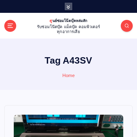
S
k
i
ศูนย์ซ่อมโน๊ตบุ๊คหล่มสัก
p
รับซ่อมโน๊ตบุ๊ค แม็คบุ๊ค คอมพิวเตอร์
t
ทุกอาการเสีย
o
c
o
Tag A43SV
n
t
e
Home
n
t