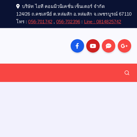
บริษัท ไอที คอมมิวนิเคชั่น เซ็นเตอร์ จำกัด
124/26 ถ.คชเสนีย์ ต.หล่มสัก อ.หล่มสัก จ.เพชรบูรณ์ 67110
โทร :
056-701742
,
056-702396
:
Line : 0814825742