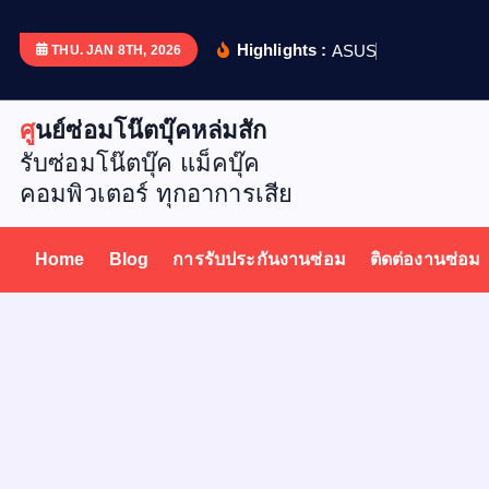
S
k
Highlights :
A
S
U
S
X
5
1
THU. JAN 8TH, 2026
i
p
ศูนย์ซ่อมโน๊ตบุ๊คหล่มสัก
t
รับซ่อมโน๊ตบุ๊ค แม็คบุ๊ค
o
คอมพิวเตอร์ ทุกอาการเสีย
c
o
n
Home
Blog
การรับประกันงานซ่อม
ติดต่องานซ่อม
t
e
n
t