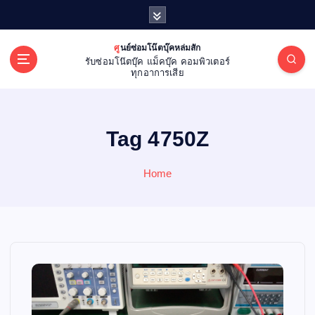
S
k
i
ศูนย์ซ่อมโน๊ตบุ๊คหล่มสัก
p
รับซ่อมโน๊ตบุ๊ค แม็คบุ๊ค คอมพิวเตอร์
t
ทุกอาการเสีย
o
c
o
Tag 4750Z
n
t
e
Home
n
t