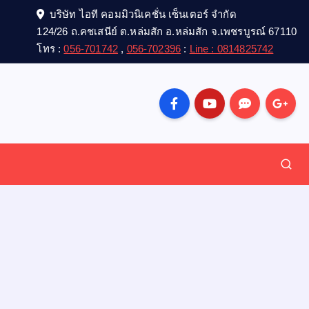
บริษัท ไอที คอมมิวนิเคชั่น เซ็นเตอร์ จำกัด
124/26 ถ.คชเสนีย์ ต.หล่มสัก อ.หล่มสัก จ.เพชรบูรณ์ 67110
โทร :
056-701742
,
056-702396
:
Line : 0814825742