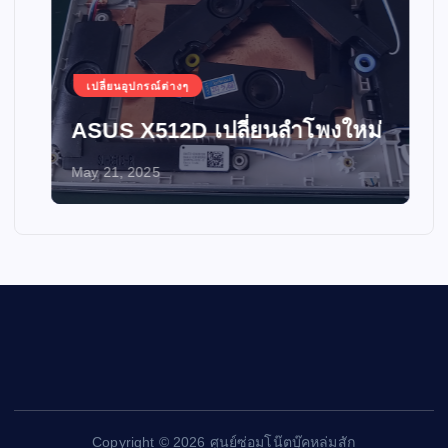
เปลี่ยนอุปกรณ์ต่างๆ
ASUS X512D เปลี่ยนลำโพงใหม่
May 21, 2025
Copyright © 2026 ศูนย์ซ่อมโน๊ตบุ๊คหล่มสัก