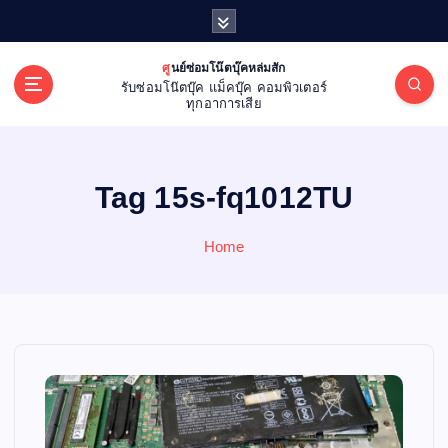
S
k
i
ศูนย์ซ่อมโน๊ตบุ๊คหล่มสัก
p
รับซ่อมโน๊ตบุ๊ค แม็คบุ๊ค คอมพิวเตอร์
t
ทุกอาการเสีย
o
c
o
Tag 15s-fq1012TU
n
t
e
Home
n
t