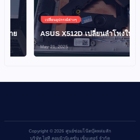
เปลี่ยนอุปกรณ์ต่างๆ
ASUS X512D เปลี่ยนลำโพงใหม่
May 21, 2025
Copyright © 2026 ศูนย์ซ่อมโน๊ตบุ๊คหล่มสัก
บริษัท ไอที คอมมิวนิเคชั่น เซ็นเตอร์ จำกัด