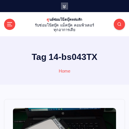
S
k
i
ศูนย์ซ่อมโน๊ตบุ๊คหล่มสัก
p
รับซ่อมโน๊ตบุ๊ค แม็คบุ๊ค คอมพิวเตอร์
t
ทุกอาการเสีย
o
c
o
Tag 14-bs043TX
n
t
e
Home
n
t