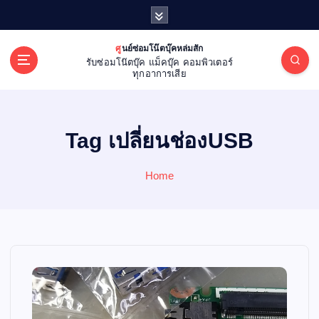
S
k
i
ศูนย์ซ่อมโน๊ตบุ๊คหล่มสัก
p
รับซ่อมโน๊ตบุ๊ค แม็คบุ๊ค คอมพิวเตอร์
t
ทุกอาการเสีย
o
c
o
Tag เปลี่ยนช่องUSB
n
t
e
Home
n
t