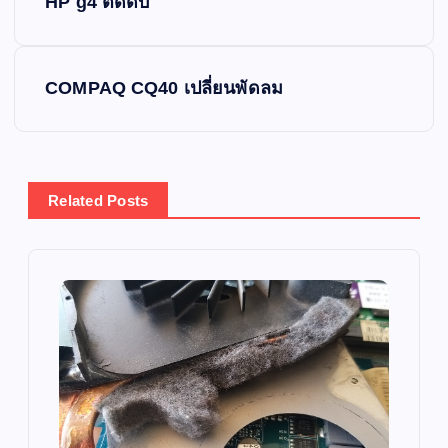
HP g4 ตัดดับ
o
s
COMPAQ CQ40 เปลี่ยนพัดลม
t
n
Related Posts
a
v
i
g
a