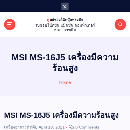
S
k
i
ศูนย์ซ่อมโน๊ตบุ๊คหล่มสัก
p
รับซ่อมโน๊ตบุ๊ค แม็คบุ๊ค คอมพิวเตอร์
t
ทุกอาการเสีย
o
c
o
MSI MS-16J5 เครื่องมีความ
n
t
ร้อนสูง
e
n
Home
t
MSI MS-16J5 เครื่องมีความร้อนสูง
เครื่องอาการตัดดับ
April 19, 2021
0 Comments