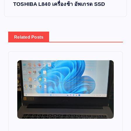
s
TOSHIBA L840 เครื่องช้า อัพเกรด SSD
t
n
Related Posts
a
v
i
g
a
t