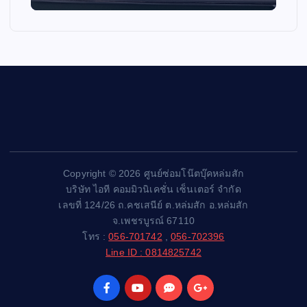
Copyright © 2026 ศูนย์ซ่อมโน๊ตบุ๊คหล่มสัก
บริษัท ไอที คอมมิวนิเคชั่น เซ็นเตอร์ จำกัด
เลขที่ 124/26 ถ.คชเสนีย์ ต.หล่มสัก อ.หล่มสัก
จ.เพชรบูรณ์ 67110
โทร :
056-701742
,
056-702396
Line ID : 0814825742