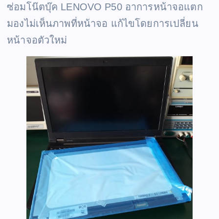
ซ่อมโน๊ตบุ๊ค LENOVO P50 อาการหน้าจอแตก
มองไม่เห็นภาพที่หน้าจอ แก้ไขโดยการเปลี่ยน
หน้าจอตัวใหม่