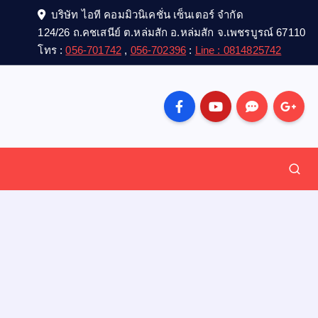
บริษัท ไอที คอมมิวนิเคชั่น เซ็นเตอร์ จำกัด
124/26 ถ.คชเสนีย์ ต.หล่มสัก อ.หล่มสัก จ.เพชรบูรณ์ 67110
โทร :
056-701742
,
056-702396
:
Line : 0814825742