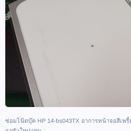
ซ่อมโน๊ตบุ๊ค HP 14-bs043TX อาการหน้าจอสีเพรี้
จอตัวใหม่แทน