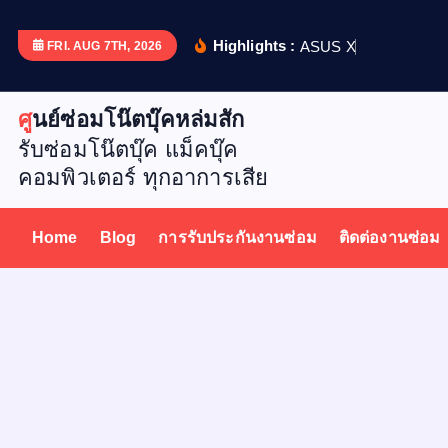
S
k
Highlights :
A
S
U
S
X
5
1
2
D
เ
ป
ล
ย
น
FRI. AUG 7TH, 2026
i
p
ศูนย์ซ่อมโน๊ตบุ๊คหล่มสัก
t
รับซ่อมโน๊ตบุ๊ค แม็คบุ๊ค
o
คอมพิวเตอร์ ทุกอาการเสีย
c
o
n
Home
Blog
การรับประกันงานซ่อม
ติดต่องานซ่อม
t
e
n
t