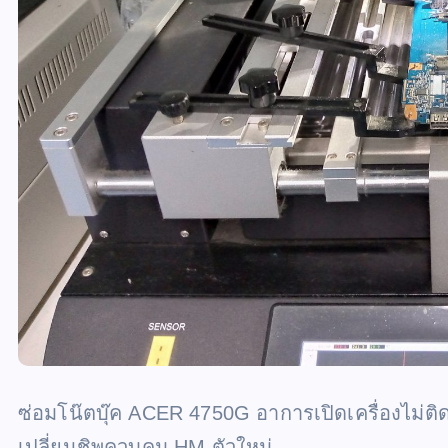
ซ่อมโน๊ตบุ๊ค ACER 4750G อาการเปิดเครื่องไม่ติ
เปลี่ยนชิพควบคุม HM ตัวใหม่