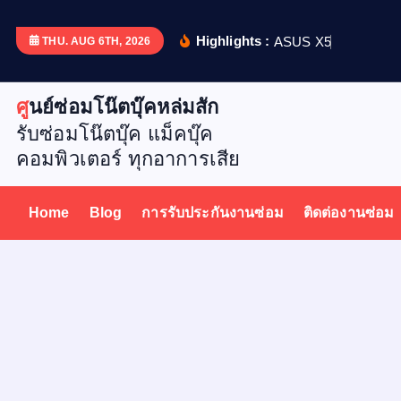
S
k
Highlights :
A
S
U
S
X
5
1
2
D
เ
ป
ล
ย
น
THU. AUG 6TH, 2026
i
p
ศูนย์ซ่อมโน๊ตบุ๊คหล่มสัก
t
รับซ่อมโน๊ตบุ๊ค แม็คบุ๊ค
o
คอมพิวเตอร์ ทุกอาการเสีย
c
o
n
Home
Blog
การรับประกันงานซ่อม
ติดต่องานซ่อม
t
e
n
t