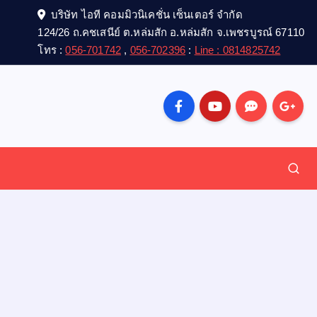
บริษัท ไอที คอมมิวนิเคชั่น เซ็นเตอร์ จำกัด
124/26 ถ.คชเสนีย์ ต.หล่มสัก อ.หล่มสัก จ.เพชรบูรณ์ 67110
โทร :
056-701742
,
056-702396
:
Line : 0814825742