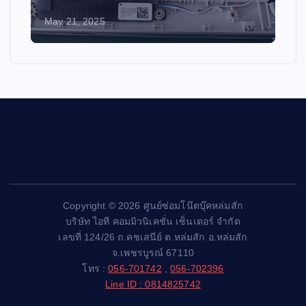
May 21, 2025
Copyright © 2026 ศูนย์ซ่อมโน๊ตบุ๊คหล่มสัก
บริษัท ไอที คอมมิวนิเคชั่น เซ็นเตอร์ จำกัด
เลขที่ 124/26 ถ.คชเสนีย์ ต.หล่มสัก อ.หล่มสัก
จ.เพชรบูรณ์ 67110
โทร :
056-701742
,
056-702396
Line ID : 0814825742