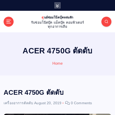
S
k
i
ศูนย์ซ่อมโน๊ตบุ๊คหล่มสัก
p
รับซ่อมโน๊ตบุ๊ค แม็คบุ๊ค คอมพิวเตอร์
t
ทุกอาการเสีย
o
c
o
ACER 4750G ตัดดับ
n
t
e
Home
n
t
ACER 4750G ตัดดับ
เครื่องอาการตัดดับ
August 20, 2019
0 Comments