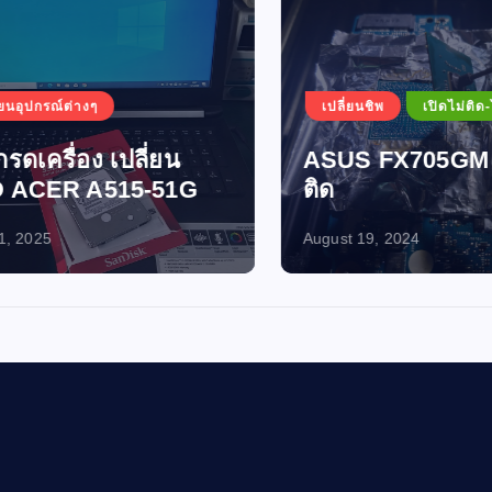
อุปกรณ์ต่างๆ
เปลี่ยนชิพ
เปิดไม่ติด-ไฟไ
ดเครื่อง เปลี่ยน
ASUS FX705GM เปิ
ACER A515-51G
ติด
2025
August 19, 2024