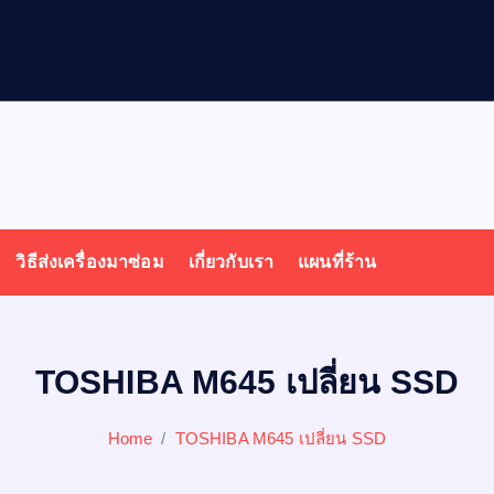
วิธีส่งเครื่องมาซ่อม
เกี่ยวกับเรา
แผนที่ร้าน
TOSHIBA M645 เปลี่ยน SSD
Home
TOSHIBA M645 เปลี่ยน SSD