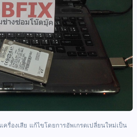
ครื่องเสีย แก้ไขโดยการอัพเกรดเปลี่ยนใหม่เป็น