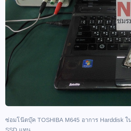
ซ่อมโน๊ตบุ๊ค TOSHIBA M645 อาการ Harddisk ในเ
SSD แทน