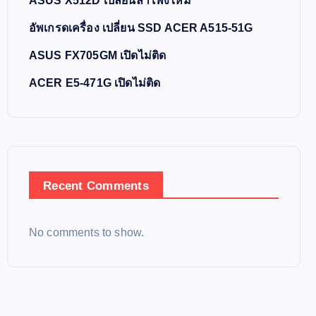
ASUS X512D เปลี่ยนลำโพงใหม่
อัพเกรดเครื่อง เปลี่ยน SSD ACER A515-51G
ASUS FX705GM เปิดไม่ติด
ACER E5-471G เปิดไม่ติด
Recent Comments
No comments to show.