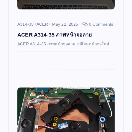
t
i
A314-35
ACER
May 22, 2025
0 Comments
o
ACER A314-35 ภาพหน้าจอลาย
ACER A314-35 ภาพหน้าจอลาย เปลี่ยนหน้าจอใหม่
n