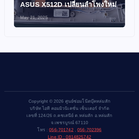
ASUS X512D เปลี่ยนลำโพงใหม่
May 21, 2025
Copyright © 2026 ศูนย์ซ่อมโน๊ตบุ๊คหล่มสัก
บริษัท ไอที คอมมิวนิเคชั่น เซ็นเตอร์ จำกัด
เลขที่ 124/26 ถ.คชเสนีย์ ต.หล่มสัก อ.หล่มสัก
จ.เพชรบูรณ์ 67110
โทร :
056-701742
,
056-702396
Line ID : 0814825742