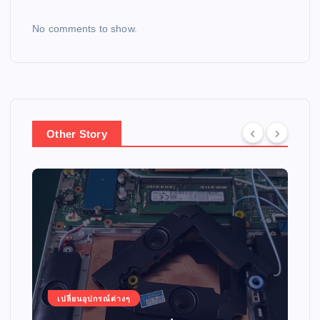
No comments to show.
Other Story
เปลี่ยนอุปกรณ์ต่างๆ