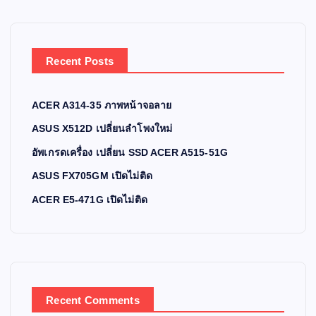
Recent Posts
ACER A314-35 ภาพหน้าจอลาย
ASUS X512D เปลี่ยนลำโพงใหม่
อัพเกรดเครื่อง เปลี่ยน SSD ACER A515-51G
ASUS FX705GM เปิดไม่ติด
ACER E5-471G เปิดไม่ติด
Recent Comments