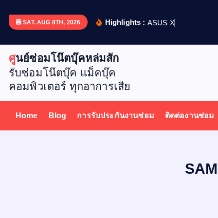
S
k
Highlights :
A
S
U
S
X
5
1
2
D
เ
ป
ล
ย
น
SAT. AUG 8TH, 2026
i
p
ศูนย์ซ่อมโน๊ตบุ๊คหล่มสัก
t
รับซ่อมโน๊ตบุ๊ค แม็คบุ๊ค
o
คอมพิวเตอร์ ทุกอาการเสีย
c
o
n
Home
Blog
การรับประกันงานซ่อม
ติดต่องานซ่อม
t
e
n
t
SAMS