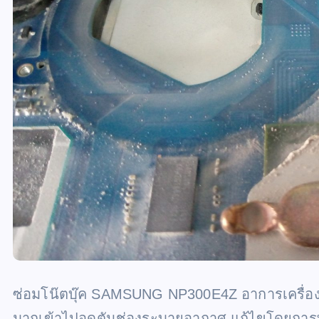
ซ่อมโน๊ตบุ๊ค SAMSUNG NP300E4Z อาการเครื่องม
มากเข้าไปอุดตันช่องระบายอากาศ แก้ไขโดยการ