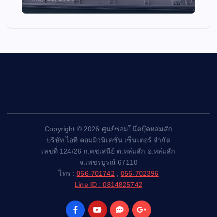
Copyright © 2026 ศูนย์ซ่อมโน๊ตบุ๊คหล่มสัก
บริษัท ไอที คอมมิวนิเคชั่น เซ็นเตอร์ จำกัด
เลขที่ 124/26 ถ.คชเสนีย์ ต.หล่มสัก อ.หล่มสัก
จ.เพชรบูรณ์ 67110
โทร :
056-701742
,
056-702396
Line ID : 0814825742