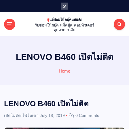
S
k
i
ศูนย์ซ่อมโน๊ตบุ๊คหล่มสัก
p
รับซ่อมโน๊ตบุ๊ค แม็คบุ๊ค คอมพิวเตอร์
t
ทุกอาการเสีย
o
c
o
LENOVO B460 เปิดไม่ติด
n
t
e
Home
n
t
LENOVO B460 เปิดไม่ติด
เปิดไม่ติด-ไฟไม่เข้า
July 18, 2019
0 Comments