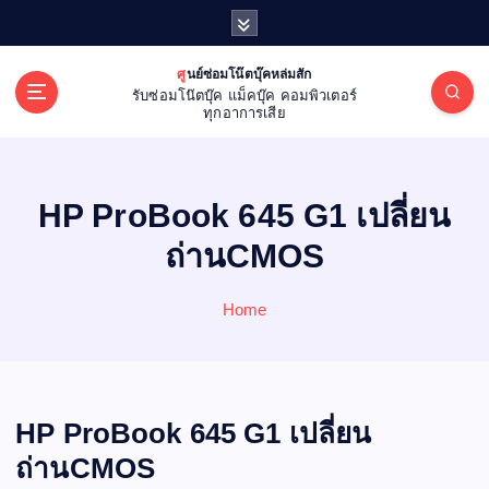
S
k
i
ศูนย์ซ่อมโน๊ตบุ๊คหล่มสัก
p
รับซ่อมโน๊ตบุ๊ค แม็คบุ๊ค คอมพิวเตอร์
t
ทุกอาการเสีย
o
c
o
HP ProBook 645 G1 เปลี่ยน
n
t
ถ่านCMOS
e
n
Home
t
HP ProBook 645 G1 เปลี่ยน
ถ่านCMOS