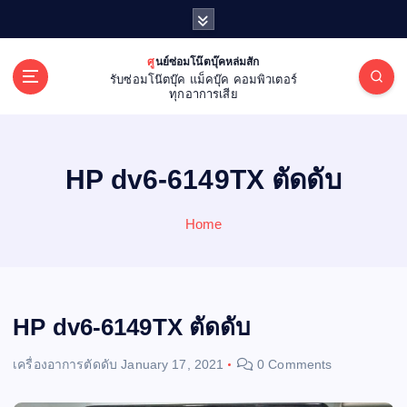
S
k
i
ศูนย์ซ่อมโน๊ตบุ๊คหล่มสัก
p
รับซ่อมโน๊ตบุ๊ค แม็คบุ๊ค คอมพิวเตอร์
t
ทุกอาการเสีย
o
c
o
HP dv6-6149TX ตัดดับ
n
t
e
Home
n
t
HP dv6-6149TX ตัดดับ
เครื่องอาการตัดดับ
January 17, 2021
0 Comments