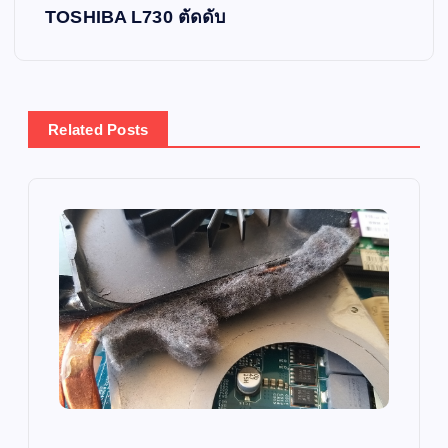
s
TOSHIBA L730 ตัดดับ
t
n
Related Posts
a
v
i
g
a
t