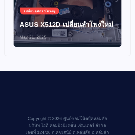
เปลี่ยนอุปกรณ์ต่างๆ
ASUS X512D เปลี่ยนลำโพงใหม่
May 21, 2025
Copyright © 2026 ศูนย์ซ่อมโน๊ตบุ๊คหล่มสัก
บริษัท ไอที คอมมิวนิเคชั่น เซ็นเตอร์ จำกัด
เลขที่ 124/26 ถ.คชเสนีย์ ต.หล่มสัก อ.หล่มสัก