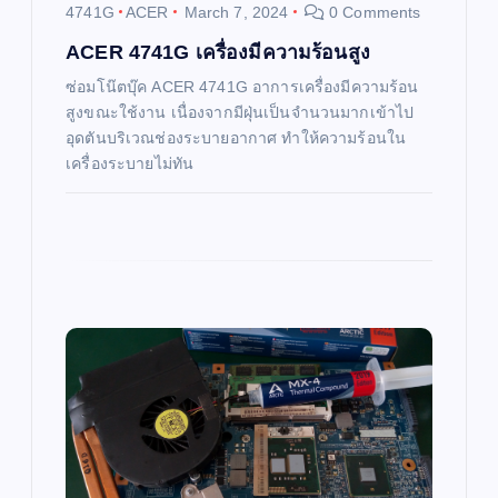
i
4741G
ACER
March 7, 2024
0 Comments
o
ACER 4741G เครื่องมีความร้อนสูง
ซ่อมโน๊ตบุ๊ค ACER 4741G อาการเครื่องมีความร้อน
n
สูงขณะใช้งาน เนื่องจากมีฝุ่นเป็นจำนวนมากเข้าไป
อุดตันบริเวณช่องระบายอากาศ ทำให้ความร้อนใน
เครื่องระบายไม่ทัน