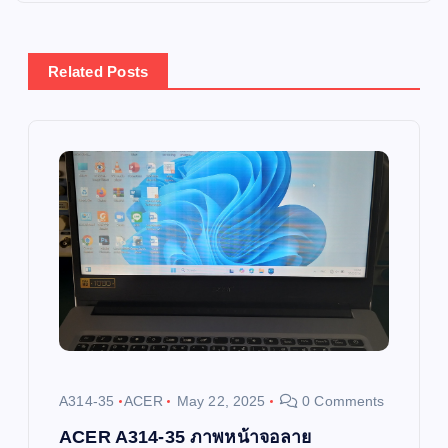
t
n
Related Posts
a
v
i
g
a
t
i
A314-35
ACER
May 22, 2025
0 Comments
o
ACER A314-35 ภาพหน้าจอลาย