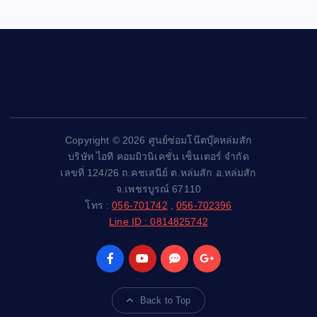
Copyright © 2026 ศูนย์ซ่อมโน๊ตบุ๊คหล่มสัก
บริษัท ไอที คอมมิวนิเคชั่น เซ็นเตอร์ จำกัด
เลขที่ 124/26 ถ.คชเสนีย์ ต.หล่มสัก อ.หล่มสัก
จ.เพชรบูรณ์ 67110
โทร :
056-701742
,
056-702396
Line ID : 0814825742
Back to Top