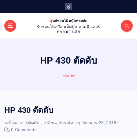
S
k
i
ศูนย์ซ่อมโน๊ตบุ๊คหล่มสัก
p
รับซ่อมโน๊ตบุ๊ค แม็คบุ๊ค คอมพิวเตอร์
t
ทุกอาการเสีย
o
c
o
HP 430 ตัดดับ
n
t
e
Home
n
t
HP 430 ตัดดับ
เครื่องอาการตัดดับ
,
เปลี่ยนอุปกรณ์ต่างๆ
January 23, 2019
0 Comments