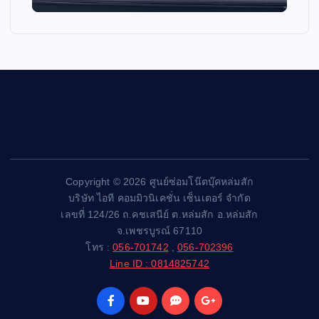
Copyright © 2026 ศูนย์ซ่อมโน๊ตบุ๊คหล่มสัก
บริษัท ไอที คอมมิวนิเคชั่น เซ็นเตอร์ จำกัด
เลขที่ 124/26 ถ.คชเสนีย์ ต.หล่มสัก อ.หล่มสัก
จ.เพชรบูรณ์ 67110
โทร :
056-701742
,
056-702396
Line ID : 0814825742