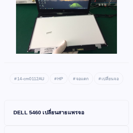
14-cm0112AU
HP
จอแตก
เปลี่ยนจอ
P
DELL 5460 เปลี่ยนสายแพรจอ
o