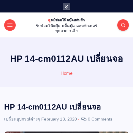
S
k
i
ศูนย์ซ่อมโน๊ตบุ๊คหล่มสัก
p
รับซ่อมโน๊ตบุ๊ค แม็คบุ๊ค คอมพิวเตอร์
t
ทุกอาการเสีย
o
c
o
HP 14-cm0112AU เปลี่ยนจอ
n
t
e
Home
n
t
HP 14-cm0112AU เปลี่ยนจอ
เปลี่ยนอุปกรณ์ต่างๆ
February 13, 2020
0 Comments