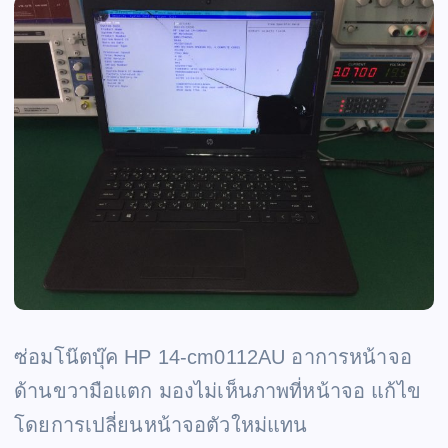
ซ่อมโน๊ตบุ๊ค HP 14-cm0112AU อาการหน้าจอ
ด้านขวามือแตก มองไม่เห็นภาพที่หน้าจอ แก้ไข
โดยการเปลี่ยนหน้าจอตัวใหม่แทน