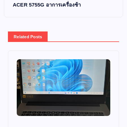
s
ACER 5755G อาการเครื่องช้า
t
n
Related Posts
a
v
i
g
a
t