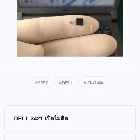
3350
DELL
เปิดไม่ติด
P
DELL 3421 เปิดไม่ติด
o