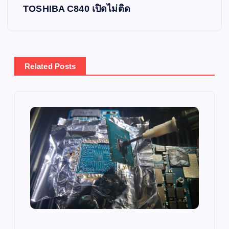
s
TOSHIBA C840 เปิดไม่ติด
t
n
Related Posts
a
v
i
g
a
t