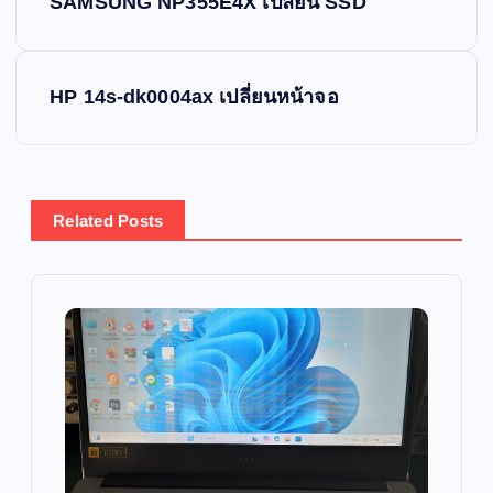
SAMSUNG NP355E4X เปลี่ยน SSD
o
s
HP 14s-dk0004ax เปลี่ยนหน้าจอ
t
n
Related Posts
a
v
i
g
a