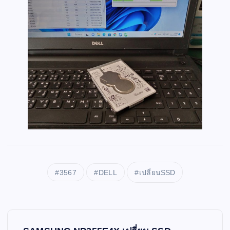
3567
DELL
เปลี่ยนSSD
P