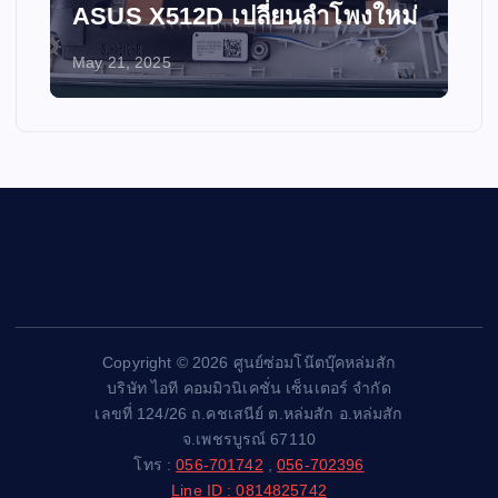
ASUS X512D เปลี่ยนลำโพงใหม่
May 21, 2025
Copyright © 2026 ศูนย์ซ่อมโน๊ตบุ๊คหล่มสัก
บริษัท ไอที คอมมิวนิเคชั่น เซ็นเตอร์ จำกัด
เลขที่ 124/26 ถ.คชเสนีย์ ต.หล่มสัก อ.หล่มสัก
จ.เพชรบูรณ์ 67110
โทร :
056-701742
,
056-702396
Line ID : 0814825742