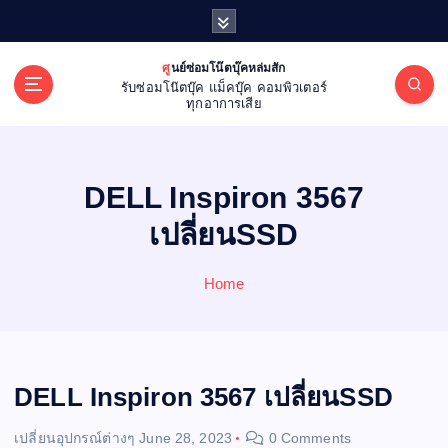
S
k
i
ศูนย์ซ่อมโน๊ตบุ๊คหล่มสัก
p
รับซ่อมโน๊ตบุ๊ค แม็คบุ๊ค คอมพิวเตอร์
t
ทุกอาการเสีย
o
c
o
DELL Inspiron 3567
n
t
เปลี่ยนSSD
e
n
Home
t
DELL Inspiron 3567 เปลี่ยนSSD
เปลี่ยนอุปกรณ์ต่างๆ
June 28, 2023
0 Comments