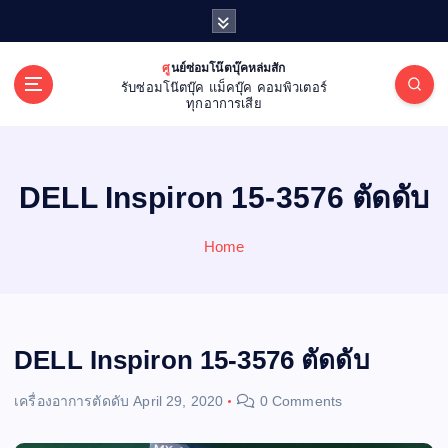
S
k
i
ศูนย์ซ่อมโน๊ตบุ๊คหล่มสัก
p
รับซ่อมโน๊ตบุ๊ค แม็คบุ๊ค คอมพิวเตอร์
t
ทุกอาการเสีย
o
c
o
DELL Inspiron 15-3576 ตัดดับ
n
t
e
Home
n
t
DELL Inspiron 15-3576 ตัดดับ
เครื่องอาการตัดดับ
April 29, 2020
0 Comments