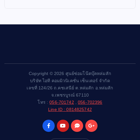
Copyright © 2026 ศูนย์ซ่อมโน๊ตบุ๊คหล่มสัก
บริษัท ไอที คอมมิวนิเคชั่น เซ็นเตอร์ จำกัด
เลขที่ 124/26 ถ.คชเสนีย์ ต.หล่มสัก อ.หล่มสัก
จ.เพชรบูรณ์ 67110
โทร :
056-701742
,
056-702396
Line ID : 0814825742