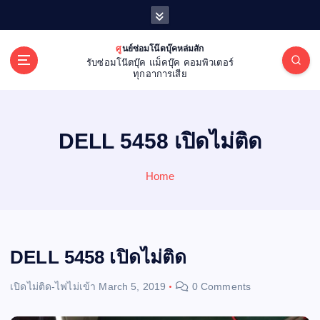
S
k
i
ศูนย์ซ่อมโน๊ตบุ๊คหล่มสัก
p
รับซ่อมโน๊ตบุ๊ค แม็คบุ๊ค คอมพิวเตอร์
t
ทุกอาการเสีย
o
c
o
DELL 5458 เปิดไม่ติด
n
t
e
Home
n
t
DELL 5458 เปิดไม่ติด
เปิดไม่ติด-ไฟไม่เข้า
March 5, 2019
0 Comments