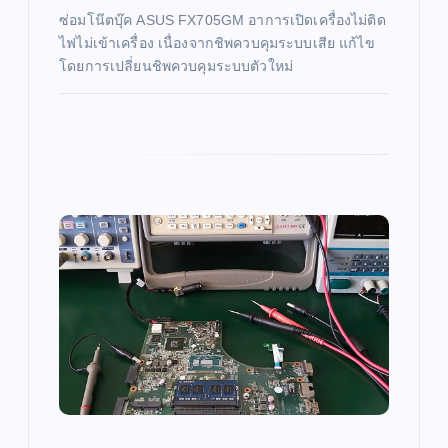
n
ซ่อมโน๊ตบุ๊ค ASUS FX705GM อาการเปิดเครื่องไม่ติด
ไฟไม่เข้าเครื่อง เนื่องจากชิพควบคุมระบบเสีย แก้ไข
โดยการเปลี่ยนชิพควบคุมระบบตัวใหม่