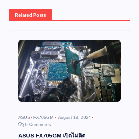
n
Related Posts
a
v
i
g
a
t
i
ASUS
FX705GM
August 19, 2024
0 Comments
o
ASUS FX705GM เปิดไม่ติด