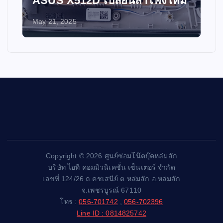
ASUS X512D เปลี่ยนลำโพงใหม่
May 21, 2025
Copyright © 2026 ศูนย์ซ่อมโน๊ตบุ๊คหล่มสัก
บริษัท ไอที คอมมิวนิเคชั่น เซ็นเตอร์ จำกัด
เลขที่ 124/26 ถ.คชเสนีย์ ต.หล่มสัก อ.หล่มสัก
จ.เพชรบูรณ์ 67110
โทร :
056-701742
,
056-702396
Line ID : 0814825742