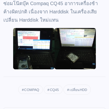
ซ่อมโน๊ตบุ๊ค Compaq CQ45 อาการเครื่องช้า
ค้างผิดปกติ เนื่องจาก Harddisk ในเครื่องเสีย
เปลี่ยน Harddisk ใหม่แทน
COMPAQ
CQ45
เปลี่ยนHDD