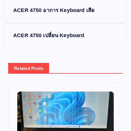
P
ACER 4750 อาการ Keyboard เสีย
o
s
ACER 4750 เปลี่ยน Keyboard
t
n
Related Posts
a
v
i
g