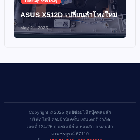
เปลี่ยนอุปกรณ์ต่างๆ
ASUS X512D เปลี่ยนลำโพงใหม่
May 21, 2025
Copyright © 2026 ศูนย์ซ่อมโน๊ตบุ๊คหล่มสัก
บริษัท ไอที คอมมิวนิเคชั่น เซ็นเตอร์ จำกัด
เลขที่ 124/26 ถ.คชเสนีย์ ต.หล่มสัก อ.หล่มสัก
จ.เพชรบูรณ์ 67110