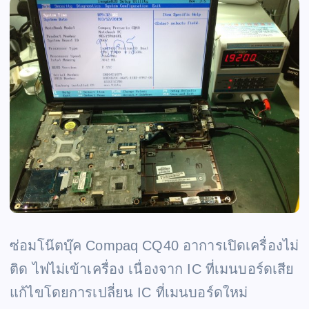
ซ่อมโน๊ตบุ๊ค Compaq CQ40 อาการเปิดเครื่องไม่
ติด ไฟไม่เข้าเครื่อง เนื่องจาก IC ที่เมนบอร์ดเสีย
แก้ไขโดยการเปลี่ยน IC ที่เมนบอร์ดใหม่