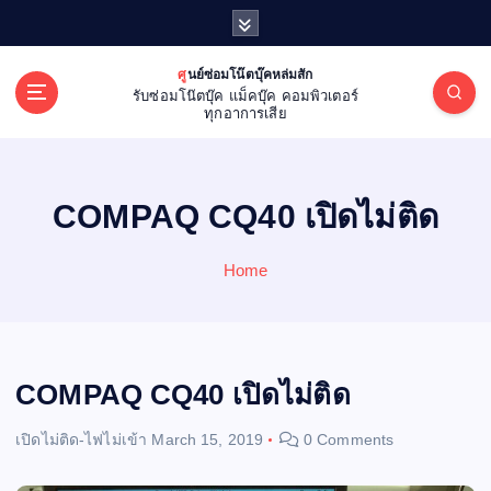
S
k
i
ศูนย์ซ่อมโน๊ตบุ๊คหล่มสัก
p
รับซ่อมโน๊ตบุ๊ค แม็คบุ๊ค คอมพิวเตอร์
t
ทุกอาการเสีย
o
c
o
COMPAQ CQ40 เปิดไม่ติด
n
t
e
Home
n
t
COMPAQ CQ40 เปิดไม่ติด
เปิดไม่ติด-ไฟไม่เข้า
March 15, 2019
0 Comments