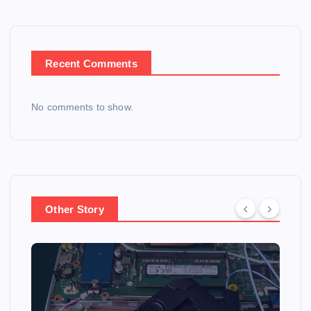
Recent Comments
No comments to show.
Other Story