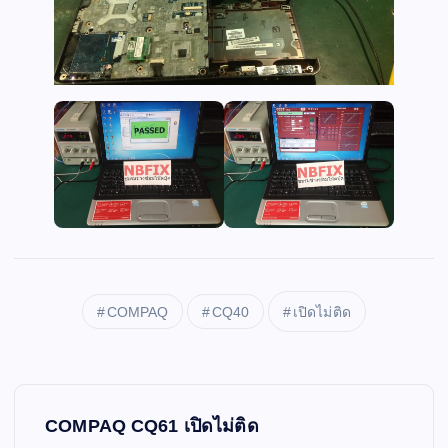
COMPAQ
CQ40
เปิดไม่ติด
P
COMPAQ CQ61 เปิดไม่ติด