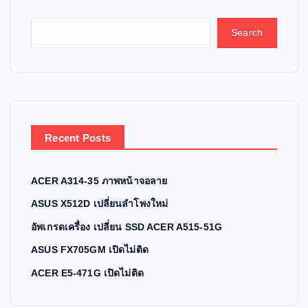
Search
Recent Posts
ACER A314-35 ภาพหน้าจอลาย
ASUS X512D เปลี่ยนลำโพงใหม่
อัพเกรดเครื่อง เปลี่ยน SSD ACER A515-51G
ASUS FX705GM เปิดไม่ติด
ACER E5-471G เปิดไม่ติด