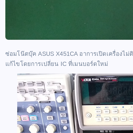
ซ่อมโน๊ตบุ๊ค ASUS X451CA อาการเปิดเครื่องไม่ติด 
แก้ไขโดยการเปลี่ยน IC ที่เมนบอร์ดใหม่