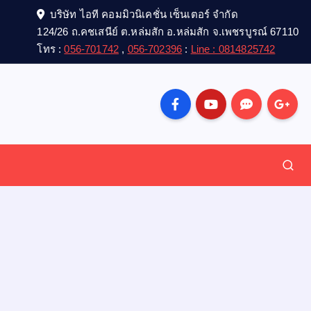
บริษัท ไอที คอมมิวนิเคชั่น เซ็นเตอร์ จำกัด
124/26 ถ.คชเสนีย์ ต.หล่มสัก อ.หล่มสัก จ.เพชรบูรณ์ 67110
โทร :
056-701742
,
056-702396
:
Line : 0814825742