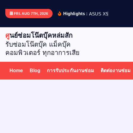
S
k
Highlights :
A
S
U
S
X
5
1
2
D
เ
ป
ล
ย
น
FRI. AUG 7TH, 2026
i
p
ศูนย์ซ่อมโน๊ตบุ๊คหล่มสัก
t
รับซ่อมโน๊ตบุ๊ค แม็คบุ๊ค
o
คอมพิวเตอร์ ทุกอาการเสีย
c
o
n
Home
Blog
การรับประกันงานซ่อม
ติดต่องานซ่อม
t
e
n
t