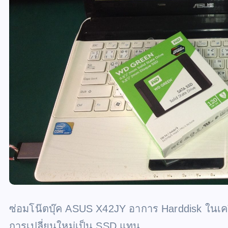
ซ่อมโน๊ตบุ๊ค ASUS X42JY อาการ Harddisk ในเคร
การเปลี่ยนใหม่เป็น SSD แทน