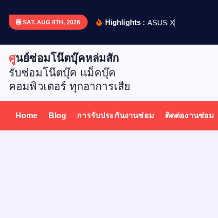
S
k
Highlights :
A
S
U
S
X
5
1
2
D
เ
ป
ล
ย
น
SAT. AUG 8TH, 2026
i
p
ศูนย์ซ่อมโน๊ตบุ๊คหล่มสัก
t
รับซ่อมโน๊ตบุ๊ค แม็คบุ๊ค
o
คอมพิวเตอร์ ทุกอาการเสีย
c
o
n
Home
Blog
การรับประกันงานซ่อม
ติดต่องานซ่อม
t
e
n
t