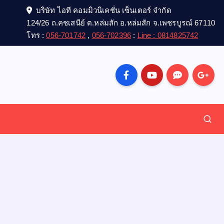
บริษัท ไอที คอมมิวนิเคชั่น เซ็นเตอร์ จำกัด
124/26 ถ.คชเสนีย์ ต.หล่มสัก อ.หล่มสัก จ.เพชรบูรณ์ 67110
โทร :
056-701742
,
056-702396
:
Line : 0814825742