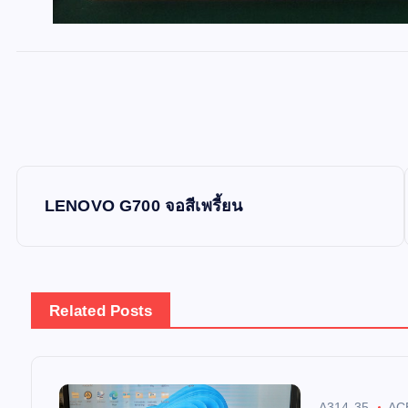
P
LENOVO G700 จอสีเพรี้ยน
o
s
Related Posts
t
n
A314-35
AC