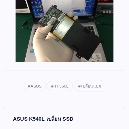
ASUS
TP550L
เปลี่ยนแบต
P
ASUS K540L เปลี่ยน SSD
o