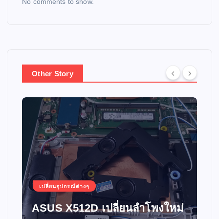
No comments to show.
Other Story
เปลี่ยนอุปกรณ์ต่างๆ
ASUS X512D เปลี่ยนลำโพงใหม่