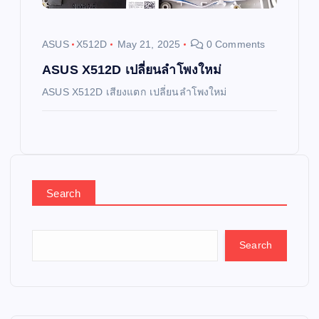
ASUS
X512D
May 21, 2025
0 Comments
ASUS X512D เปลี่ยนลำโพงใหม่
ASUS X512D เสียงแตก เปลี่ยนลำโพงใหม่
Search
Search