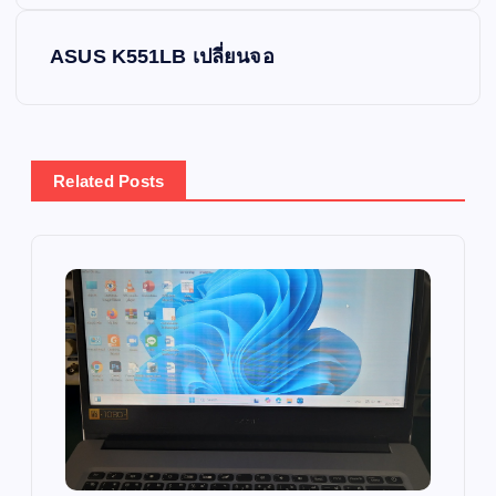
s
ASUS K551LB เปลี่ยนจอ
t
n
Related Posts
a
v
i
g
a
t